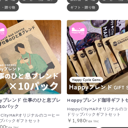
ト・贈り物
ギフト・贈り物
pyブレンド 仕事のひと息ブレ
Happyブレンド珈琲ギフト
10パック
HappyCityMAPオリジナルの
ドリップパックギフトセット
pyCityMAPオリジナルのコーヒー
￥1,980
プパックギフトセット
Tax inc
00
Tax inc