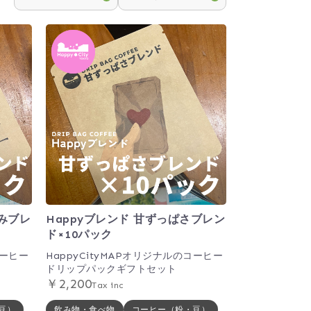
しみブレ
Happyブレンド 甘ずっぱさブレン
ド×10パック
コーヒー
HappyCityMAPオリジナルのコーヒー
ドリップパックギフトセット
￥2,200
Tax inc
豆）
飲み物・食べ物
コーヒー（粉・豆）