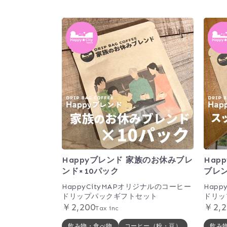
Happyブレンド 家族のお休みブレ
Hap
ンド×10パック
ブレン
HappyCityMAPオリジナルのコーヒー
Hap
ドリップパックギフトセット
ドリッ
￥2,200
￥2,2
Tax inc
飲み物・食べ物
コーヒー（粉・豆）
飲み