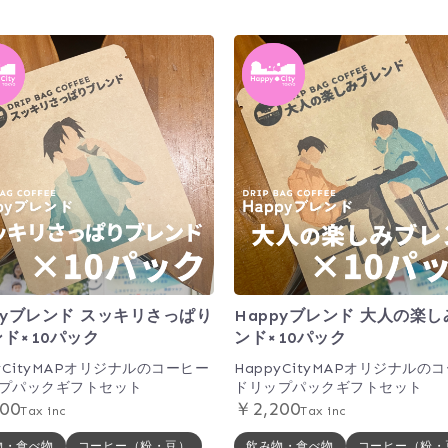
pyブレンド スッキリさっぱり
Happyブレンド 大人の楽
ド×10パック
ンド×10パック
pyCityMAPオリジナルのコーヒー
HappyCityMAPオリジナルの
プパックギフトセット
ドリップパックギフトセット
00
￥2,200
Tax inc
Tax inc
物・食べ物
コーヒー（粉・豆）
飲み物・食べ物
コーヒー（粉・