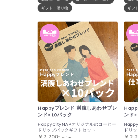
ギフト・贈り物
ギフ
Happyブレンド 満腹しあわせブレ
Hap
ンド×10パック
ンド×
HappyCityMAPオリジナルのコーヒー
Hap
ドリップパックギフトセット
ドリッ
￥2,200
￥2,2
Tax inc