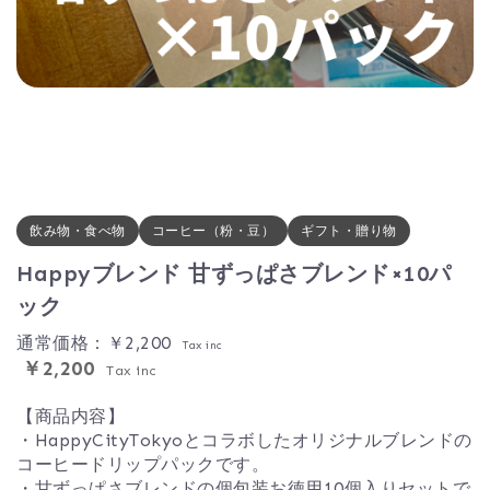
飲み物・食べ物
コーヒー（粉・豆）
ギフト・贈り物
Happyブレンド 甘ずっぱさブレンド×10パ
ック
通常価格：￥2,200
Tax inc
￥2,200
Tax inc
【商品内容】
・HappyCityTokyoとコラボしたオリジナルブレンドの
コーヒードリップパックです。
・甘ずっぱさブレンドの個包装お徳用10個入りセットで