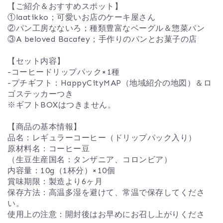
【ご紹介＆おすすめスポット】
①laatikko；可愛いお店のケーキ屋さん
②パン工房なないろ；種類豊富なベーグル＆惣菜パン
③A beloved Bacafey；手作りのパンとお菓子の店
【セット内容】
-コーヒードリップパック×1種
-プチギフト：HappyCityMAP（地域紹介の地図）＆ロ
ゴステッカーつき
※ギフトBOXはつきません。
【商品の基本情報】
品名：レギュラーコーヒー（ドリップパック入り）
原材料名：コーヒー豆
（生豆生産国名：タンザニア、コロンビア）
内容量：10g（1杯分）×10個
賞味期限：製造より6ヶ月
保存方法：高温多湿を避けて、常温で保存してくださ
い。
使用上の注意：開封後はお早めにお召し上がりくださ